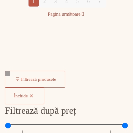
1
2
3
4
5
6
7
Pagina următoare
Filtrează produsele
Închide
Filtrează după preț