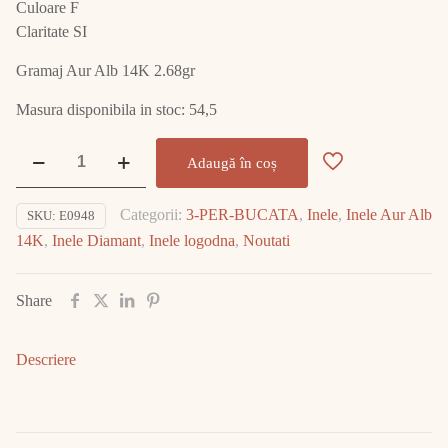
Culoare F
Claritate SI
Gramaj Aur Alb 14K 2.68gr
Masura disponibila in stoc: 54,5
Cantitate
Adaugă în coș
Inel
Aur
Categorii:
3-PER-BUCATA
,
Inele
,
Inele Aur Alb
SKU:
E0948
Alb
14K
,
Inele Diamant
,
Inele logodna
,
Noutati
cu
Diamant
E0948
Share
Descriere