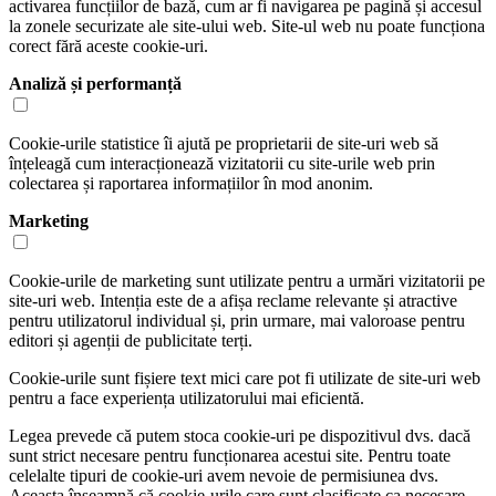
activarea funcțiilor de bază, cum ar fi navigarea pe pagină și accesul
la zonele securizate ale site-ului web. Site-ul web nu poate funcționa
corect fără aceste cookie-uri.
Analiză și performanță
Cookie-urile statistice îi ajută pe proprietarii de site-uri web să
înțeleagă cum interacționează vizitatorii cu site-urile web prin
colectarea și raportarea informațiilor în mod anonim.
Marketing
Cookie-urile de marketing sunt utilizate pentru a urmări vizitatorii pe
site-uri web. Intenția este de a afișa reclame relevante și atractive
pentru utilizatorul individual și, prin urmare, mai valoroase pentru
editori și agenții de publicitate terți.
Cookie-urile sunt fișiere text mici care pot fi utilizate de site-uri web
pentru a face experiența utilizatorului mai eficientă.
Legea prevede că putem stoca cookie-uri pe dispozitivul dvs. dacă
sunt strict necesare pentru funcționarea acestui site. Pentru toate
celelalte tipuri de cookie-uri avem nevoie de permisiunea dvs.
Aceasta înseamnă că cookie-urile care sunt clasificate ca necesare