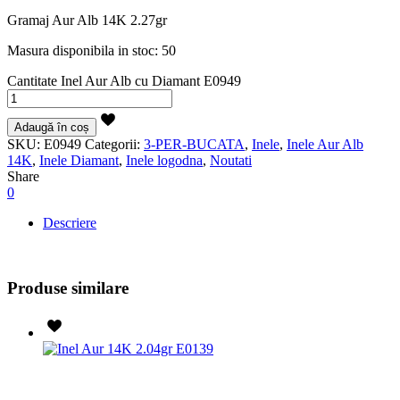
Gramaj Aur Alb 14K 2.27gr
Masura disponibila in stoc: 50
Cantitate Inel Aur Alb cu Diamant E0949
Adaugă în coș
SKU:
E0949
Categorii:
3-PER-BUCATA
,
Inele
,
Inele Aur Alb
14K
,
Inele Diamant
,
Inele logodna
,
Noutati
Share
0
Descriere
Produse similare