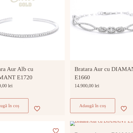
ara Aur Alb cu
Bratara Aur cu DIAM
MANT E1720
E1660
0,00
lei
14.900,00
lei
ugă în coș
Adaugă în coș