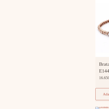
Brat
E14
16.65
Ada