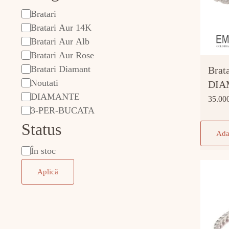
Bratari
categorie
Bratari Aur 14K
Bratari Aur Alb
Bratari Aur Rose
Bratari Diamant
Brat
Noutati
DIA
DIAMANTE
35.00
3-PER-BUCATA
Status
Ada
În stoc
Stare
Aplică