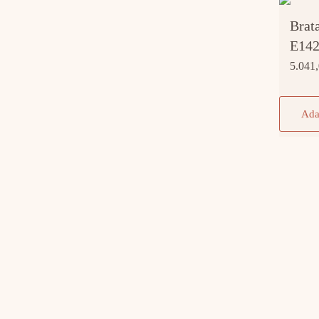
Brat
E14
5.041
Ada