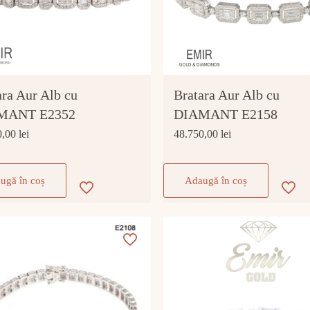
ara Aur Alb cu
Bratara Aur Alb cu
MANT E2352
DIAMANT E2158
0,00
lei
48.750,00
lei
ugă în coș
Adaugă în coș