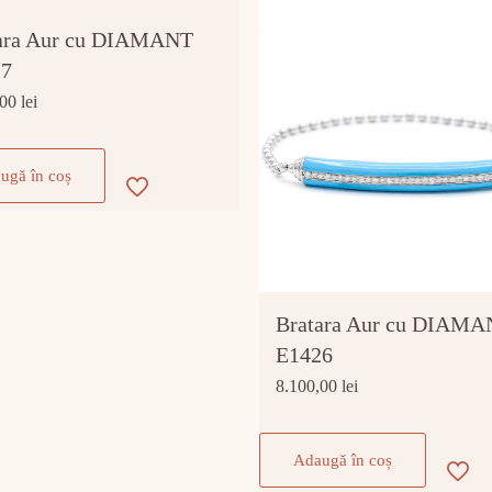
ara Aur cu DIAMANT
27
,00
lei
ugă în coș
Bratara Aur cu DIAM
E1426
8.100,00
lei
Adaugă în coș