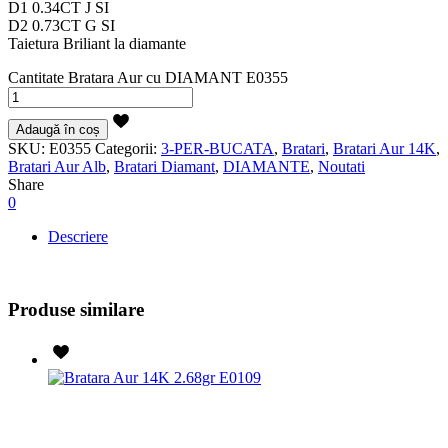
D1 0.34CT J SI
D2 0.73CT G SI
Taietura Briliant la diamante
Cantitate Bratara Aur cu DIAMANT E0355
Adaugă în coș
SKU:
E0355
Categorii:
3-PER-BUCATA
,
Bratari
,
Bratari Aur 14K
,
Bratari Aur Alb
,
Bratari Diamant
,
DIAMANTE
,
Noutati
Share
0
Descriere
Produse similare