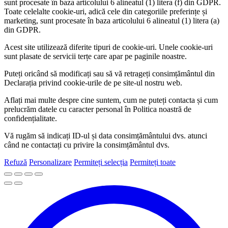
sunt procesate în baza articolului 6 alineatul (1) litera (f) din GDPR.
Toate celelalte cookie-uri, adică cele din categoriile preferințe și
marketing, sunt procesate în baza articolului 6 alineatul (1) litera (a)
din GDPR.
Acest site utilizează diferite tipuri de cookie-uri. Unele cookie-uri
sunt plasate de servicii terțe care apar pe paginile noastre.
Puteți oricând să modificați sau să vă retrageți consimțământul din
Declarația privind cookie-urile de pe site-ul nostru web.
Aflați mai multe despre cine suntem, cum ne puteți contacta și cum
prelucrăm datele cu caracter personal în Politica noastră de
confidențialitate.
Vă rugăm să indicați ID-ul și data consimțământului dvs. atunci
când ne contactați cu privire la consimțământul dvs.
Refuză
Personalizare
Permiteți selecția
Permiteți toate