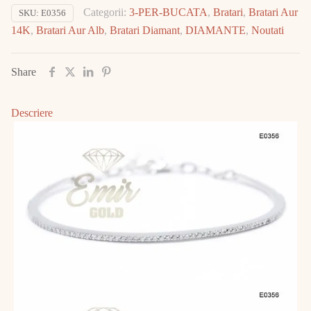
Categorii:
3-PER-BUCATA
,
Bratari
,
Bratari Aur
SKU:
E0356
cu
14K
,
Bratari Aur Alb
,
Bratari Diamant
,
DIAMANTE
,
Noutati
DIAMANT
E0356
Share
Descriere