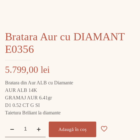
Bratara Aur cu DIAMANT
E0356
5.799,00
lei
Bratara din Aur ALB cu Diamante
AUR ALB 14K
GRAMAJ AUR 6.41gr
D1 0.52 CT G SI
Taietura Briliant la diamante
Cantitate
Adaugă în coș
Bratara
Aur