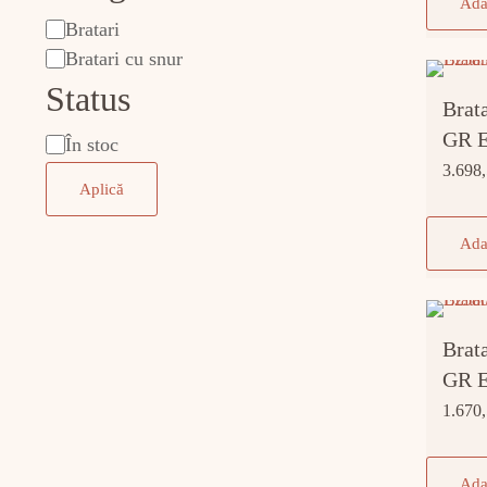
Ada
Bratari
categorie
Bratari cu snur
Status
Brat
GR 
În stoc
Stare
3.698
Aplică
Ada
Brat
GR 
1.670
Ada