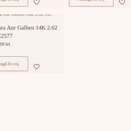
ara Aur Galben 14K 2.62
E2577
,00
lei
ugă în coș