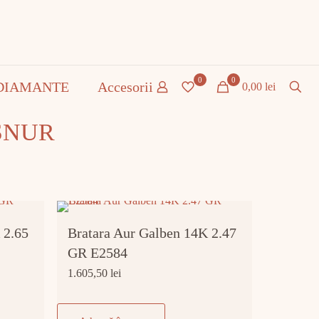
0
0
DIAMANTE
Accesorii
0,00 lei
SNUR
 2.65
Bratara Aur Galben 14K 2.47
GR E2584
1.605,50
lei