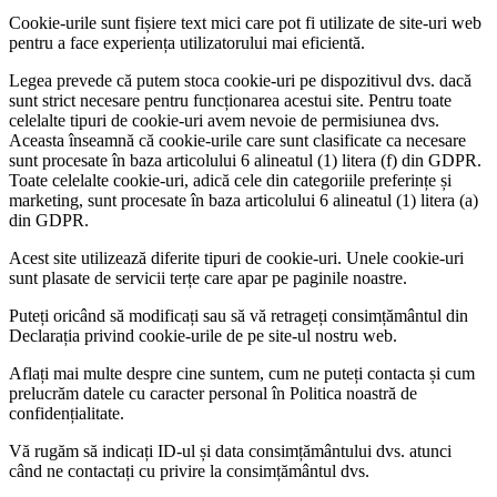
Cookie-urile sunt fișiere text mici care pot fi utilizate de site-uri web
pentru a face experiența utilizatorului mai eficientă.
Legea prevede că putem stoca cookie-uri pe dispozitivul dvs. dacă
sunt strict necesare pentru funcționarea acestui site. Pentru toate
celelalte tipuri de cookie-uri avem nevoie de permisiunea dvs.
Aceasta înseamnă că cookie-urile care sunt clasificate ca necesare
sunt procesate în baza articolului 6 alineatul (1) litera (f) din GDPR.
Toate celelalte cookie-uri, adică cele din categoriile preferințe și
marketing, sunt procesate în baza articolului 6 alineatul (1) litera (a)
din GDPR.
Acest site utilizează diferite tipuri de cookie-uri. Unele cookie-uri
sunt plasate de servicii terțe care apar pe paginile noastre.
Puteți oricând să modificați sau să vă retrageți consimțământul din
Declarația privind cookie-urile de pe site-ul nostru web.
Aflați mai multe despre cine suntem, cum ne puteți contacta și cum
prelucrăm datele cu caracter personal în Politica noastră de
confidențialitate.
Vă rugăm să indicați ID-ul și data consimțământului dvs. atunci
când ne contactați cu privire la consimțământul dvs.