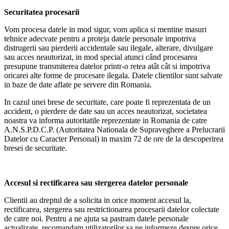
Securitatea procesarii
Vom procesa datele in mod sigur, vom aplica si mentine masuri
tehnice adecvate pentru a proteja datele personale impotriva
distrugerii sau pierderii accidentale sau ilegale, alterare, divulgare
sau acces neautorizat, in mod special atunci când procesarea
presupune transmiterea datelor printr-o retea atât cât si impotriva
oricarei alte forme de procesare ilegala. Datele clientilor sunt salvate
in baze de date aflate pe servere din Romania.
In cazul unei brese de securitate, care poate fi reprezentata de un
accident, o pierdere de date sau un acces neautorizat, societatea
noastra va informa autoritatile reprezentate in Romania de catre
A.N.S.P.D.C.P. (Autoritatea Nationala de Supraveghere a Prelucrarii
Datelor cu Caracter Personal) in maxim 72 de ore de la descoperirea
bresei de securitate.
Accesul si rectificarea sau stergerea datelor personale
Clientii au dreptul de a solicita in orice moment accesul la,
rectificarea, stergerea sau restrictionarea procesarii datelor colectate
de catre noi. Pentru a ne ajuta sa pastram datele personale
actualizate, recomandam utilizatorilor sa ne informeze despre orice