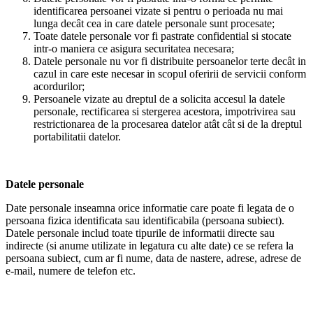
identificarea persoanei vizate si pentru o perioada nu mai
lunga decât cea in care datele personale sunt procesate;
Toate datele personale vor fi pastrate confidential si stocate
intr-o maniera ce asigura securitatea necesara;
Datele personale nu vor fi distribuite persoanelor terte decât in
cazul in care este necesar in scopul oferirii de servicii conform
acordurilor;
Persoanele vizate au dreptul de a solicita accesul la datele
personale, rectificarea si stergerea acestora, impotrivirea sau
restrictionarea de la procesarea datelor atât cât si de la dreptul
portabilitatii datelor.
Datele personale
Date personale inseamna orice informatie care poate fi legata de o
persoana fizica identificata sau identificabila (persoana subiect).
Datele personale includ toate tipurile de informatii directe sau
indirecte (si anume utilizate in legatura cu alte date) ce se refera la
persoana subiect, cum ar fi nume, data de nastere, adrese, adrese de
e-mail, numere de telefon etc.