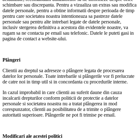
schimbare sau discrepanta. Pentru a vizualiza un extras sau modifica
datele personale, pentru a obtine informatii despre perioada de timp
pentru care societatea noastra intentioneaza sa pastreze datele
personale sau pentru alte intrebari legate de datele personale,
inclusiv stergerea definitiva a acestora din evidentele noastre, va
rugam sa ne contacta pe email sau telefonic. Datele le puteti gasi in
pagina de contact a website-ului.
Plângeri
Clientii au dreptul sa adreseze o plângere legata de procesarea
datelor lor personale. Toate intrebarile si plângerile vor fi prelucrate
de catre noi in timp util si in concordanta cu procedurile interne.
In cazul improbabil in care clientii au suferit daune din cauza
incalcarii drepturilor conform politicii de protectie a datelor
personale si societatea noastra nu a tratat plângerea in mod
corespunzator, clientii au posibilitatea de a trimite o plângere
autoritatii superioare. Plângerile ne pot fi trimise pe email.
Modificari ale acestei politici