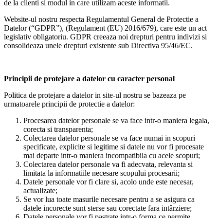
de la clienti si modul in care utilizam aceste informatii.
Website-ul nostru respecta Regulamentul General de Protectie a
Datelor (“GDPR”), (Regulament (EU) 2016/679), care este un act
legislativ obligatoriu. GDPR creeaza noi drepturi pentru indivizi si
consolideaza unele drepturi existente sub Directiva 95/46/EC.
Principii de protejare a datelor cu caracter personal
Politica de protejare a datelor in site-ul nostru se bazeaza pe
urmatoarele principii de protectie a datelor:
Procesarea datelor personale se va face intr-o maniera legala,
corecta si transparenta;
Colectarea datelor personale se va face numai in scopuri
specificate, explicite si legitime si datele nu vor fi procesate
mai departe intr-o maniera incompatibila cu acele scopuri;
Colectarea datelor personale va fi adecvata, relevanta si
limitata la informatiile necesare scopului procesarii;
Datele personale vor fi clare si, acolo unde este necesar,
actualizate;
Se vor lua toate masurile necesare pentru a se asigura ca
datele incorecte sunt sterse sau corectate fara intârziere;
Datele personale vor fi pastrate intr-o forma ce permite