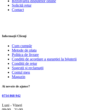
Rezolvarea disputelor online
Solicită retur
Contact
Informații Clienţi
Cum cumpăr
Metode de plata
Politica de livrare
Condiţii de acordare a garanţiei la bijuterii
Condiţii de retur
Sugestii şi reclamaţii
Contul meu
Magazin
Ai nevoie de ajutor?
0754 868 942
Luni - Vineri
09:00 - 21:00