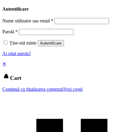
Autentificare
Nume utilizator sau email
*
Parolă
*
Ține-mă minte
Autentificare
Ai uitat parola?
✕
Cart
Continuă cu finalizarea comenzii
Vezi coșul