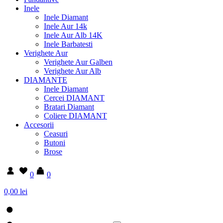
Inele
Inele Diamant
Inele Aur 14k
Inele Aur Alb 14K
Inele Barbatesti
Verighete Aur
Verighete Aur Galben
Verighete Aur Alb
DIAMANTE
Inele Diamant
Cercei DIAMANT
Bratari Diamant
Coliere DIAMANT
Accesorii
Ceasuri
Butoni
Brose
0
0
0,00 lei