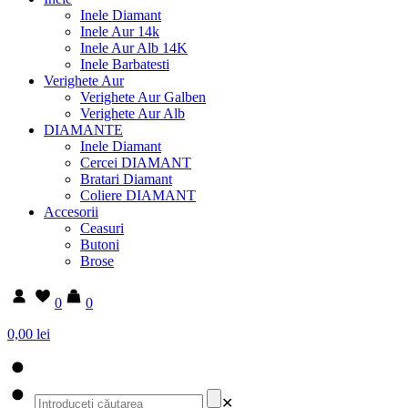
Inele Diamant
Inele Aur 14k
Inele Aur Alb 14K
Inele Barbatesti
Verighete Aur
Verighete Aur Galben
Verighete Aur Alb
DIAMANTE
Inele Diamant
Cercei DIAMANT
Bratari Diamant
Coliere DIAMANT
Accesorii
Ceasuri
Butoni
Brose
0
0
0,00 lei
✕