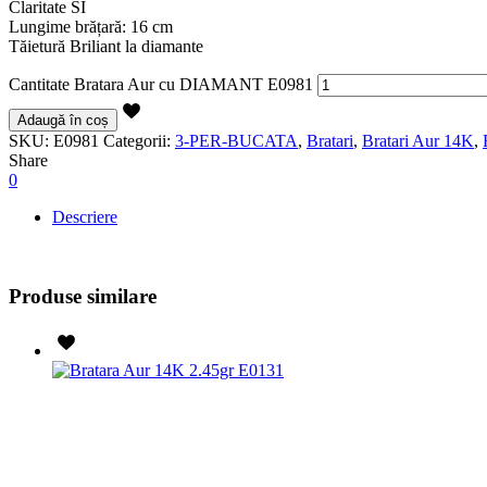
Claritate SI
Lungime brățară: 16 cm
Tăietură Briliant la diamante
Cantitate Bratara Aur cu DIAMANT E0981
Adaugă în coș
SKU:
E0981
Categorii:
3-PER-BUCATA
,
Bratari
,
Bratari Aur 14K
,
Share
0
Descriere
Produse similare