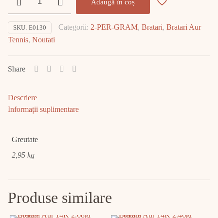
Adaugă în coș
Bratara
Aur
Categorii:
2-PER-GRAM
,
Bratari
,
Bratari Aur
SKU:
E0130
14K
Tennis
,
Noutati
2.95gr
E0130
Share
Descriere
Informații suplimentare
Greutate
2,95 kg
Produse similare