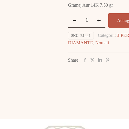
Gramaj Aur 14K 7.50 gr
Cantitate
Adaug
Bratara
Aur
Categorii:
3-PE
SKU:
E1441
cu
DIAMANTE
,
Noutati
DIAMANT
E1441
Share