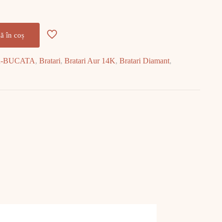
ă în coș
R-BUCATA
,
Bratari
,
Bratari Aur 14K
,
Bratari Diamant
,