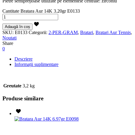
Pietre semiprețioase utilizate pe elementele centrale: zirconiu
Cantitate Bratara Aur 14K 3.20gr E0133
Adaugă în coș
SKU:
E0133
Categorii:
2-PER-GRAM
,
Bratari
,
Bratari Aur Tennis
,
Noutati
Share
0
Descriere
Informații suplimentare
Greutate
3,2 kg
Produse similare