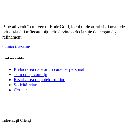
Bine ați venit în universul Emir Gold, locul unde aurul și diamantele
prind viață, iar fiecare bijuterie devine o declarație de eleganță și
rafinament.
Contacteaza-ne
Link-uri utile
Prelucrarea datelor cu caracter personal
Termeni şi condiţii
Rezolvarea disputelor online
Solicită retur
Contact
Informații Clienţi