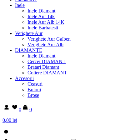
Inele
Inele Diamant
Inele Aur 14k
Inele Aur Alb 14K
Inele Barbatesti
Verighete Aur
Verighete Aur Galben
Verighete Aur Alb
DIAMANTE
Inele Diamant
Cercei DIAMANT
Bratari Diamant
Coliere DIAMANT
Accesorii
Ceasuri
Butoni
Brose
0
0
0,00 lei