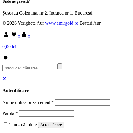
Unde ne gasesti?
Șoseaua Colentina, nr 2, Intrarea nr 1, Bucuresti
© 2026 Verighete Aur
www.emirgold.ro
Bratari Aur
0
0
0,00 lei
✕
Autentificare
Nume utilizator sau email
*
Parolă
*
Ține-mă minte
Autentificare