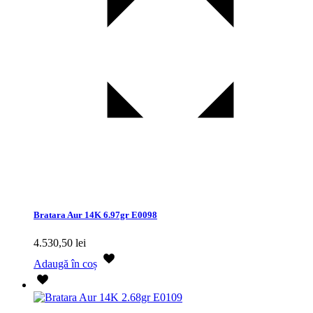
Bratara Aur 14K 6.97gr E0098
4.530,50
lei
Adaugă în coș