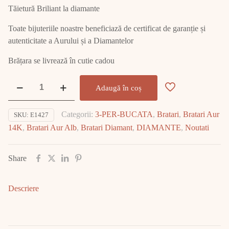
Tăietură Briliant la diamante
Toate bijuteriile noastre beneficiază de certificat de garanție și
autenticitate a Aurului și a Diamantelor
Brățara se livrează în cutie cadou
Cantitate
Adaugă în coș
Bratara
Aur
Categorii:
3-PER-BUCATA
,
Bratari
,
Bratari Aur
SKU:
E1427
cu
14K
,
Bratari Aur Alb
,
Bratari Diamant
,
DIAMANTE
,
Noutati
DIAMANT
E1427
Share
Descriere