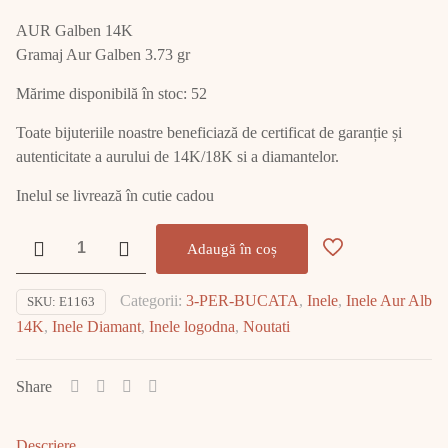
AUR Galben 14K
Gramaj Aur Galben 3.73 gr
Mărime disponibilă în stoc: 52
Toate bijuteriile noastre beneficiază de certificat de garanție și
autenticitate a aurului de 14K/18K si a diamantelor.
Inelul se livrează în cutie cadou
Cantitate
Adaugă în coș
Inel
Aur
Categorii:
3-PER-BUCATA
,
Inele
,
Inele Aur Alb
SKU:
E1163
cu
14K
,
Inele Diamant
,
Inele logodna
,
Noutati
Diamant
E1163
Share
Descriere