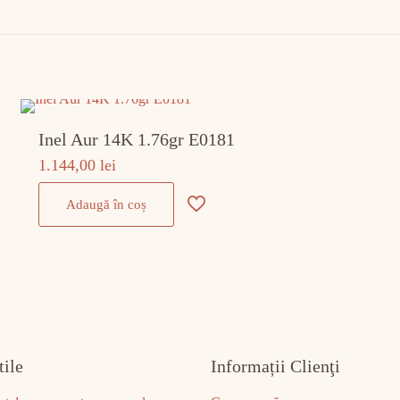
Inel Aur 14K 1.76gr E0181
1.144,00
lei
Adaugă în coș
tile
Informații Clienţi