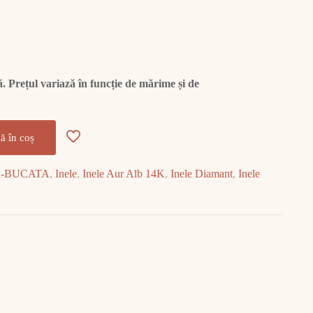
 Prețul variază în funcție de mărime și de
ă în coș
R-BUCATA
,
Inele
,
Inele Aur Alb 14K
,
Inele Diamant
,
Inele