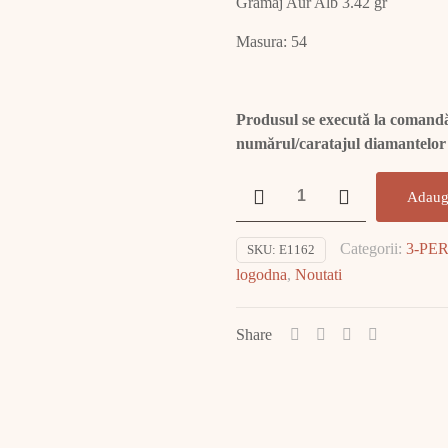
Gramaj Aur Alb 3.42 gr
Masura: 54
Produsul se execută la comandă.
numărul/caratajul diamantelor
Cantitate
Adaug
Inel
Aur
Categorii:
3-PE
SKU:
E1162
cu
logodna
,
Noutati
DIAMANT
E1162
Share