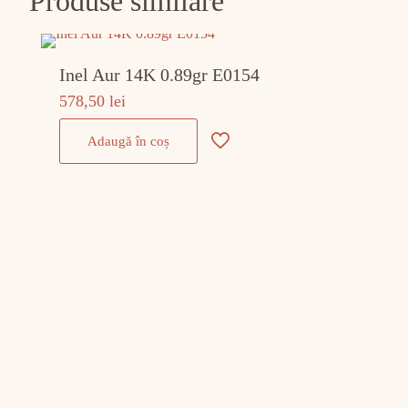
Produse similare
Inel Aur 14K 0.89gr E0154
578,50
lei
Adaugă în coș