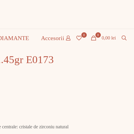
0
0
DIAMANTE
Accesorii
0,00 lei
2.45gr E0173
centrale: cristale de zirconiu natural