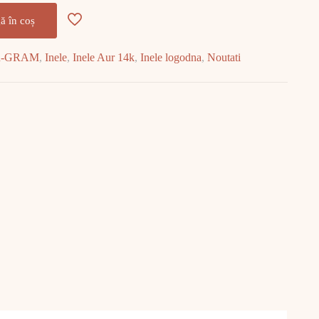
ă în coș
R-GRAM
,
Inele
,
Inele Aur 14k
,
Inele logodna
,
Noutati