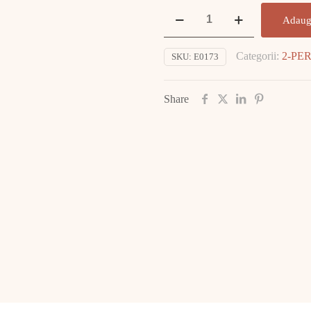
Cantitate
Adaug
Inel
Aur
Categorii:
2-PE
SKU:
E0173
14K
2.45gr
E0173
Share