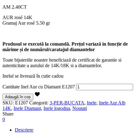
AM 2.40CT
AUR rosé 14K
Gramaj Aur rosé 5.50 gr
Produsul se execută la comandă. Prețul variază in funcție de
mărime și de numărul/caratajul diamantelor
Toate bijuteriile noastre beneficiază de certificat de garantie si
autenticitate a aurului de 14K/18K si a diamantelor.
Inelul se livrează în cutie cadou
Cantitate Inel Aur cu Diamant E1207
Adaugă în coș
SKU:
E1207
Categorii:
3-PER-BUCATA
,
Inele
,
Inele Aur Alb
14K
,
Inele Diamant
,
Inele logodna
,
Noutati
Share
0
Descriere