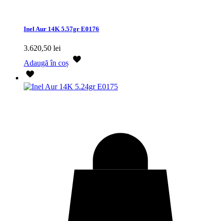
Inel Aur 14K 5.57gr E0176
3.620,50
lei
Adaugă în coș