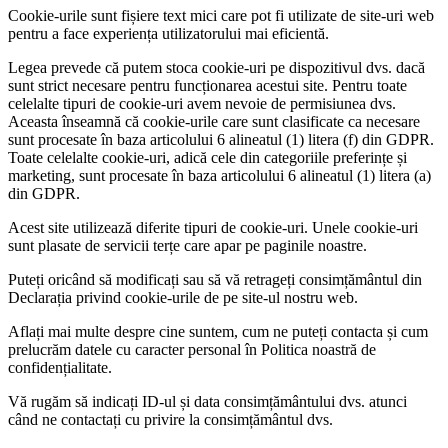
Cookie-urile sunt fișiere text mici care pot fi utilizate de site-uri web
pentru a face experiența utilizatorului mai eficientă.
Legea prevede că putem stoca cookie-uri pe dispozitivul dvs. dacă
sunt strict necesare pentru funcționarea acestui site. Pentru toate
celelalte tipuri de cookie-uri avem nevoie de permisiunea dvs.
Aceasta înseamnă că cookie-urile care sunt clasificate ca necesare
sunt procesate în baza articolului 6 alineatul (1) litera (f) din GDPR.
Toate celelalte cookie-uri, adică cele din categoriile preferințe și
marketing, sunt procesate în baza articolului 6 alineatul (1) litera (a)
din GDPR.
Acest site utilizează diferite tipuri de cookie-uri. Unele cookie-uri
sunt plasate de servicii terțe care apar pe paginile noastre.
Puteți oricând să modificați sau să vă retrageți consimțământul din
Declarația privind cookie-urile de pe site-ul nostru web.
Aflați mai multe despre cine suntem, cum ne puteți contacta și cum
prelucrăm datele cu caracter personal în Politica noastră de
confidențialitate.
Vă rugăm să indicați ID-ul și data consimțământului dvs. atunci
când ne contactați cu privire la consimțământul dvs.