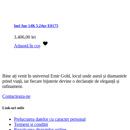
Inel Aur 14K 5.24gr E0175
3.406,00
lei
Adaugă în coș
Bine ați venit în universul Emir Gold, locul unde aurul și diamantele
prind viață, iar fiecare bijuterie devine o declarație de eleganță și
rafinament.
Contacteaza-ne
Link-uri utile
Prelucrarea datelor cu caracter personal
Termeni şi condiţii
Rezolvarea disputelor online