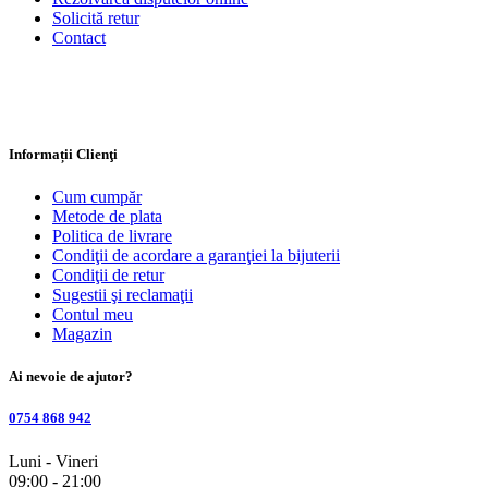
Solicită retur
Contact
Informații Clienţi
Cum cumpăr
Metode de plata
Politica de livrare
Condiţii de acordare a garanţiei la bijuterii
Condiţii de retur
Sugestii şi reclamaţii
Contul meu
Magazin
Ai nevoie de ajutor?
0754 868 942
Luni - Vineri
09:00 - 21:00