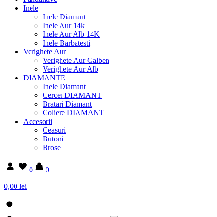
Inele
Inele Diamant
Inele Aur 14k
Inele Aur Alb 14K
Inele Barbatesti
Verighete Aur
Verighete Aur Galben
Verighete Aur Alb
DIAMANTE
Inele Diamant
Cercei DIAMANT
Bratari Diamant
Coliere DIAMANT
Accesorii
Ceasuri
Butoni
Brose
0
0
0,00 lei