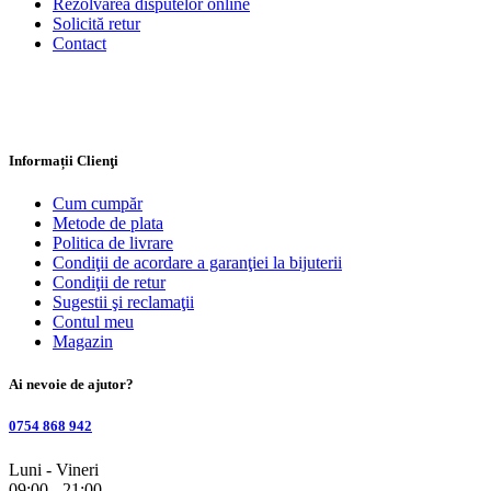
Rezolvarea disputelor online
Solicită retur
Contact
Informații Clienţi
Cum cumpăr
Metode de plata
Politica de livrare
Condiţii de acordare a garanţiei la bijuterii
Condiţii de retur
Sugestii şi reclamaţii
Contul meu
Magazin
Ai nevoie de ajutor?
0754 868 942
Luni - Vineri
09:00 - 21:00