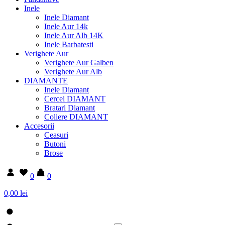
Inele
Inele Diamant
Inele Aur 14k
Inele Aur Alb 14K
Inele Barbatesti
Verighete Aur
Verighete Aur Galben
Verighete Aur Alb
DIAMANTE
Inele Diamant
Cercei DIAMANT
Bratari Diamant
Coliere DIAMANT
Accesorii
Ceasuri
Butoni
Brose
0
0
0,00 lei