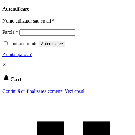
Autentificare
Nume utilizator sau email
*
Parolă
*
Ține-mă minte
Autentificare
Ai uitat parola?
✕
Cart
Continuă cu finalizarea comenzii
Vezi coșul