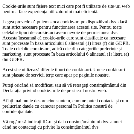
Cookie-urile sunt fișiere text mici care pot fi utilizate de site-uri web
pentru a face experiența utilizatorului mai eficientă.
Legea prevede că putem stoca cookie-uri pe dispozitivul dvs. dacă
sunt strict necesare pentru funcționarea acestui site. Pentru toate
celelalte tipuri de cookie-uri avem nevoie de permisiunea dvs.
Aceasta înseamnă că cookie-urile care sunt clasificate ca necesare
sunt procesate în baza articolului 6 alineatul (1) litera (f) din GDPR.
Toate celelalte cookie-uri, adică cele din categoriile preferințe și
marketing, sunt procesate în baza articolului 6 alineatul (1) litera (a)
din GDPR.
Acest site utilizează diferite tipuri de cookie-uri. Unele cookie-uri
sunt plasate de servicii terțe care apar pe paginile noastre.
Puteți oricând să modificați sau să vă retrageți consimțământul din
Declarația privind cookie-urile de pe site-ul nostru web.
Aflați mai multe despre cine suntem, cum ne puteți contacta și cum
prelucrăm datele cu caracter personal în Politica noastră de
confidențialitate.
Vă rugăm să indicați ID-ul și data consimțământului dvs. atunci
când ne contactați cu privire la consimțământul dvs.