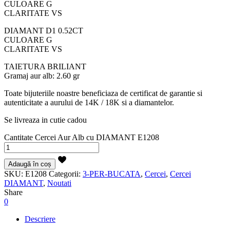
CULOARE G
CLARITATE VS
DIAMANT D1 0.52CT
CULOARE G
CLARITATE VS
TAIETURA BRILIANT
Gramaj aur alb: 2.60 gr
Toate bijuteriile noastre beneficiaza de certificat de garantie si
autenticitate a aurului de 14K / 18K si a diamantelor.
Se livreaza in cutie cadou
Cantitate Cercei Aur Alb cu DIAMANT E1208
Adaugă în coș
SKU:
E1208
Categorii:
3-PER-BUCATA
,
Cercei
,
Cercei
DIAMANT
,
Noutati
Share
0
Descriere