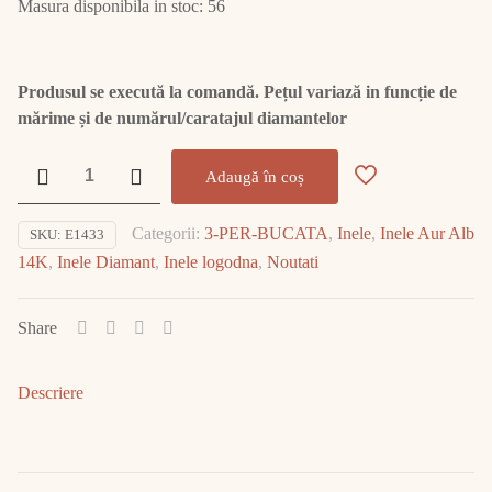
Masura disponibila in stoc: 56
Produsul se execută la comandă. Pețul variază in funcție de
mărime și de numărul/caratajul diamantelor
Cantitate
Adaugă în coș
Inel
Aur
Categorii:
3-PER-BUCATA
,
Inele
,
Inele Aur Alb
SKU:
E1433
Alb
14K
,
Inele Diamant
,
Inele logodna
,
Noutati
cu
Diamant
E1433
Share
Descriere