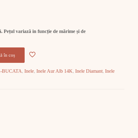
 Pețul variază in funcție de mărime și de
ă în coș
R-BUCATA
,
Inele
,
Inele Aur Alb 14K
,
Inele Diamant
,
Inele