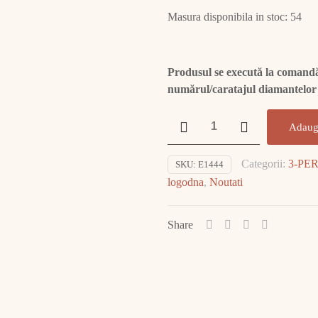
Masura disponibila in stoc: 54
Produsul se execută la comandă.
numărul/caratajul diamantelor
Cantitate
Adaug
Inel
Aur
Categorii:
3-PE
SKU:
E1444
Alb
logodna
,
Noutati
cu
Diamant
E1444
Share