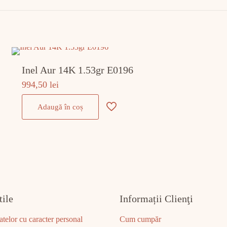
Inel Aur 14K 1.53gr E0196
994,50
lei
Adaugă în coș
tile
Informații Clienţi
atelor cu caracter personal
Cum cumpăr