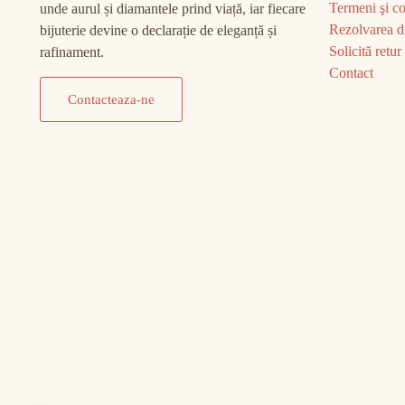
Termeni şi co
unde aurul și diamantele prind viață, iar fiecare
Rezolvarea di
bijuterie devine o declarație de eleganță și
Solicită retur
rafinament.
Contact
Contacteaza-ne