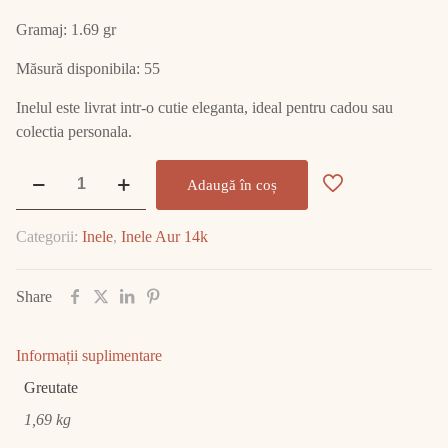
Gramaj: 1.69 gr
Măsură disponibila: 55
Inelul este livrat intr-o cutie eleganta, ideal pentru cadou sau
colectia personala.
Cantitate
Adaugă în coș
Inel
Aur
Categorii:
Inele
,
Inele Aur 14k
14K
1.69
GR
Share
E2391
Informații suplimentare
Greutate
1,69 kg