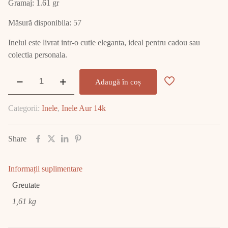
Gramaj: 1.61 gr
Măsură disponibila: 57
Inelul este livrat intr-o cutie eleganta, ideal pentru cadou sau
colectia personala.
Cantitate
Adaugă în coș
Inel
Aur
Categorii:
Inele
,
Inele Aur 14k
14K
1.61
GR
Share
E2390
Informații suplimentare
Greutate
1,61 kg