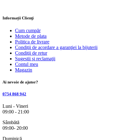
Informații Clienţi
Cum cumpăr
Metode de plata
Politica de livrare
Condiţii de acordare a garanţiei la bijuterii
Condiţii de retur
Sugestii şi reclamaţii
Contul meu
Magazin
Ai nevoie de ajutor?
0754 868 942
Luni - Vineri
09:00 - 21:00
Sâmbătă
09:00- 20:00
Duminică