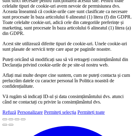
sunt strict necesare pentru funcționarea acestui site. Pentru toate
celelalte tipuri de cookie-uri avem nevoie de permisiunea dvs.
Aceasta înseamnă că cookie-urile care sunt clasificate ca necesare
sunt procesate în baza articolului 6 alineatul (1) litera (f) din GDPR.
Toate celelalte cookie-uri, adică cele din categoriile preferințe și
marketing, sunt procesate în baza articolului 6 alineatul (1) litera (a)
din GDPR.
Acest site utilizează diferite tipuri de cookie-uri. Unele cookie-uri
sunt plasate de servicii terțe care apar pe paginile noastre.
Puteți oricând să modificați sau să vă retrageți consimțământul din
Declarația privind cookie-urile de pe site-ul nostru web.
Aflați mai multe despre cine suntem, cum ne puteți contacta și cum
prelucrăm datele cu caracter personal în Politica noastră de
confidențialitate.
Vă rugăm să indicați ID-ul și data consimțământului dvs. atunci
când ne contactați cu privire la consimțământul dvs.
Refuză
Personalizare
Permiteți selecția
Permiteți toate