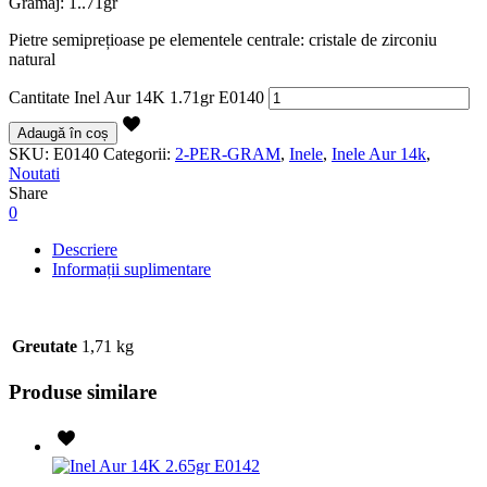
Gramaj: 1..71gr
Pietre semiprețioase pe elementele centrale: cristale de zirconiu
natural
Cantitate Inel Aur 14K 1.71gr E0140
Adaugă în coș
SKU:
E0140
Categorii:
2-PER-GRAM
,
Inele
,
Inele Aur 14k
,
Noutati
Share
0
Descriere
Informații suplimentare
Greutate
1,71 kg
Produse similare