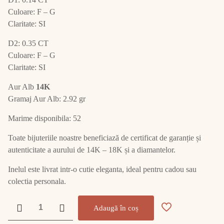
Culoare: F – G
Claritate: SI
D2: 0.35 CT
Culoare: F – G
Claritate: SI
Aur Alb
14K
Gramaj Aur Alb: 2.92 gr
Marime disponibila: 52
Toate bijuteriile noastre beneficiază de certificat de garanție și
autenticitate a aurului de 14K – 18K și a diamantelor.
Inelul este livrat intr-o cutie eleganta, ideal pentru cadou sau
colectia personala.
Cantitate
Adaugă în coș
Inel