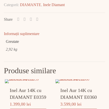
Aur
Categorii:
DIAMANTE
,
Inele Diamant
Alb
cu
Diamant
Share
E2392
Informații suplimentare
Greutate
2,92 kg
Produse similare
Inel Aur 14K cu
Inel Aur 14K cu
DIAMANT E0359
DIAMANT E0360
1.399,00
lei
3.599,00
lei