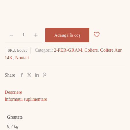
Cantitate
Adaugă în coș
Colier
Aur
Categorii:
2-PER-GRAM
,
Coliere
,
Coliere Aur
SKU:
E0695
14K
14K
,
Noutati
9.70gr
E0695
Share
Descriere
Informații suplimentare
Greutate
9,7 kg