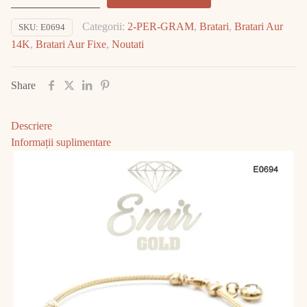
Aur
Categorii:
2-PER-GRAM
,
Bratari
,
Bratari Aur
SKU:
E0694
14K
14K
,
Bratari Aur Fixe
,
Noutati
4.73gr
E0694
Share
Descriere
Informații suplimentare