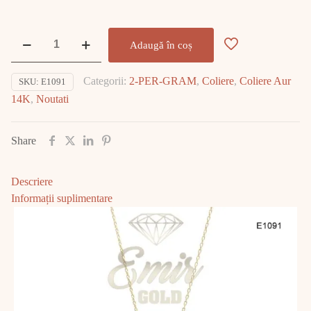
Cantitate
Adaugă în coș
Lănțișor
Aur
Categorii:
2-PER-GRAM
,
Coliere
,
Coliere Aur
SKU:
E1091
14K
14K
,
Noutati
3.23gr
E1091
Share
Descriere
Informații suplimentare