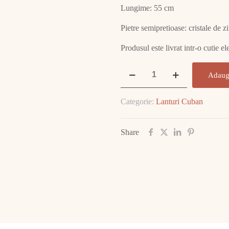
Lungime: 55 cm
Pietre semipretioase: cristale de z
Produsul este livrat intr-o cutie e
Cantitate
Adaug
Lant
Aur
Categorie:
Lanturi Cuban
14K
Monaco
Chain
Share
41.10
GR
E2114