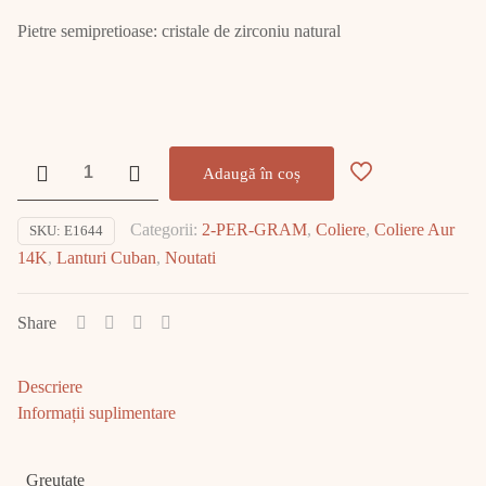
Pietre semipretioase: cristale de zirconiu natural
Cantitate
Adaugă în coș
Lanț
Aur
Categorii:
2-PER-GRAM
,
Coliere
,
Coliere Aur
SKU:
E1644
14K
14K
,
Lanturi Cuban
,
Noutati
Cuban
Link
88.79gr
Share
E1644
Descriere
Informații suplimentare
Greutate