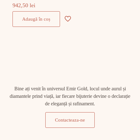
942,50
lei
Adaugă în coș
Bine ați venit în universul Emir Gold, locul unde aurul și
diamantele prind viață, iar fiecare bijuterie devine o declarație
de eleganță și rafinament.
Contacteaza-ne