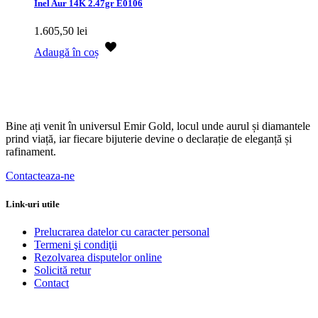
Inel Aur 14K 2.47gr E0106
1.605,50
lei
Adaugă în coș
Bine ați venit în universul Emir Gold, locul unde aurul și diamantele
prind viață, iar fiecare bijuterie devine o declarație de eleganță și
rafinament.
Contacteaza-ne
Link-uri utile
Prelucrarea datelor cu caracter personal
Termeni şi condiţii
Rezolvarea disputelor online
Solicită retur
Contact