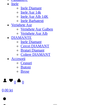
Inele
Inele Diamant
Inele Aur 14k
Inele Aur Alb 14K
Inele Barbatesti
Verighete Aur
Verighete Aur Galben
Verighete Aur Alb
DIAMANTE
Inele Diamant
Cercei DIAMANT
Bratari Diamant
Coliere DIAMANT
Accesorii
Ceasuri
Butoni
Brose
0
0
0,00 lei