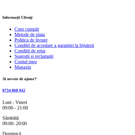
Informații Clienţi
Cum cumpăr
Metode de plata
Politica de livrare
Condiţii de acordare a garanţiei la bijuterii
Condiţii de retur
Sugestii şi reclamaţii
Contul meu
Magazin
Ai nevoie de ajutor?
0754 868 942
Luni - Vineri
09:00 - 21:00
Sâmbătă
09:00- 20:00
Duminică