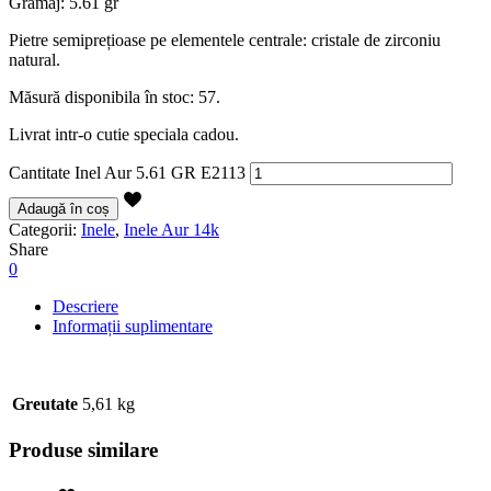
Gramaj: 5.61 gr
Pietre semiprețioase pe elementele centrale: cristale de zirconiu
natural.
Măsură disponibila în stoc: 57.
Livrat intr-o cutie speciala cadou.
Cantitate Inel Aur 5.61 GR E2113
Adaugă în coș
Categorii:
Inele
,
Inele Aur 14k
Share
0
Descriere
Informații suplimentare
Greutate
5,61 kg
Produse similare