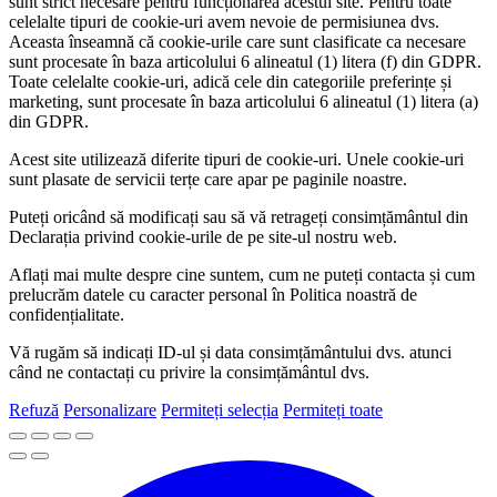
sunt strict necesare pentru funcționarea acestui site. Pentru toate
celelalte tipuri de cookie-uri avem nevoie de permisiunea dvs.
Aceasta înseamnă că cookie-urile care sunt clasificate ca necesare
sunt procesate în baza articolului 6 alineatul (1) litera (f) din GDPR.
Toate celelalte cookie-uri, adică cele din categoriile preferințe și
marketing, sunt procesate în baza articolului 6 alineatul (1) litera (a)
din GDPR.
Acest site utilizează diferite tipuri de cookie-uri. Unele cookie-uri
sunt plasate de servicii terțe care apar pe paginile noastre.
Puteți oricând să modificați sau să vă retrageți consimțământul din
Declarația privind cookie-urile de pe site-ul nostru web.
Aflați mai multe despre cine suntem, cum ne puteți contacta și cum
prelucrăm datele cu caracter personal în Politica noastră de
confidențialitate.
Vă rugăm să indicați ID-ul și data consimțământului dvs. atunci
când ne contactați cu privire la consimțământul dvs.
Refuză
Personalizare
Permiteți selecția
Permiteți toate