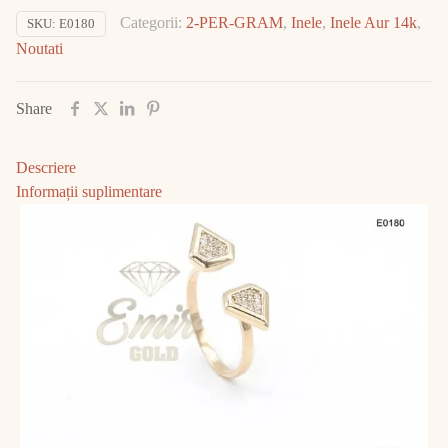
Aur
Categorii:
2-PER-GRAM
,
Inele
,
Inele Aur 14k
,
SKU:
E0180
14K
Noutati
2.39gr
E0180
Share
Descriere
Informații suplimentare