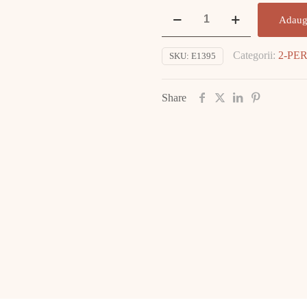
Cantitate
Adaug
Inel
Aur
Categorii:
2-PE
SKU:
E1395
Galben
14K
2.55gr
Share
E1395