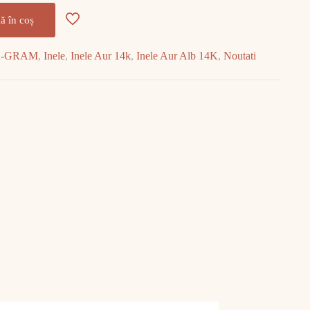
ă în coș
R-GRAM
,
Inele
,
Inele Aur 14k
,
Inele Aur Alb 14K
,
Noutati