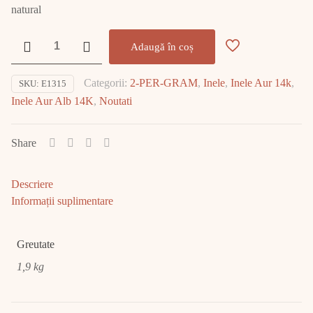
natural
Cantitate
Adaugă în coș
Inel
Aur
Categorii:
2-PER-GRAM
,
Inele
,
Inele Aur 14k
,
SKU:
E1315
Galben
Inele Aur Alb 14K
,
Noutati
14K
1.90gr
E1315
Share
Descriere
Informații suplimentare
Greutate
1,9 kg