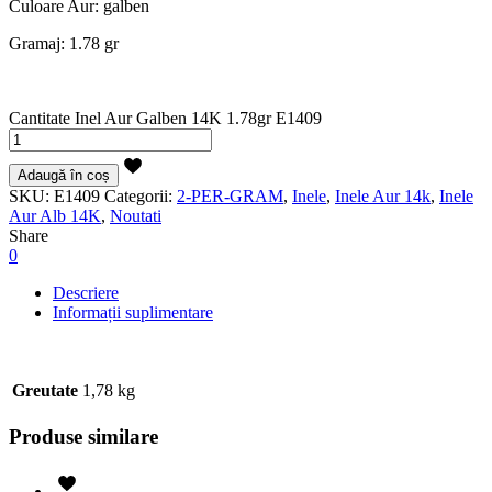
Culoare Aur: galben
Gramaj: 1.78 gr
Cantitate Inel Aur Galben 14K 1.78gr E1409
Adaugă în coș
SKU:
E1409
Categorii:
2-PER-GRAM
,
Inele
,
Inele Aur 14k
,
Inele
Aur Alb 14K
,
Noutati
Share
0
Descriere
Informații suplimentare
Greutate
1,78 kg
Produse similare