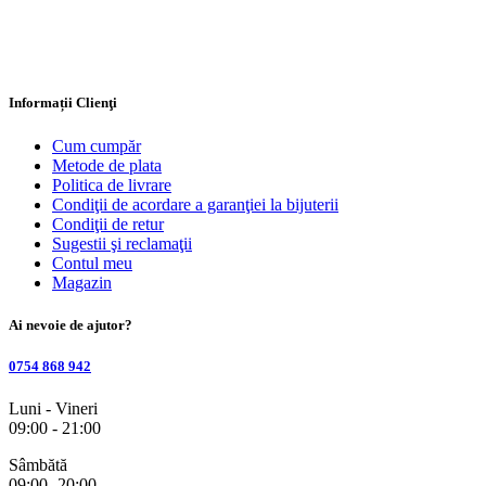
Informații Clienţi
Cum cumpăr
Metode de plata
Politica de livrare
Condiţii de acordare a garanţiei la bijuterii
Condiţii de retur
Sugestii şi reclamaţii
Contul meu
Magazin
Ai nevoie de ajutor?
0754 868 942
Luni - Vineri
09:00 - 21:00
Sâmbătă
09:00- 20:00