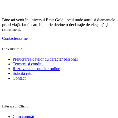
Bine ați venit în universul Emir Gold, locul unde aurul și diamantele
prind viață, iar fiecare bijuterie devine o declarație de eleganță și
rafinament.
Contacteaza-ne
Link-uri utile
Prelucrarea datelor cu caracter personal
Termeni şi condiţii
Rezolvarea disputelor online
Solicită retur
Contact
Informații Clienţi
Cum cumpăr