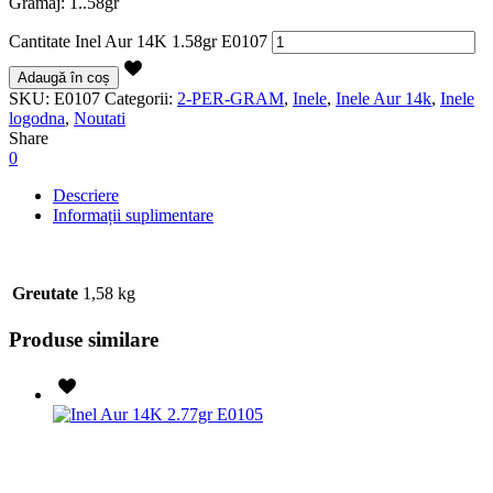
Gramaj: 1..58gr
Cantitate Inel Aur 14K 1.58gr E0107
Adaugă în coș
SKU:
E0107
Categorii:
2-PER-GRAM
,
Inele
,
Inele Aur 14k
,
Inele
logodna
,
Noutati
Share
0
Descriere
Informații suplimentare
Greutate
1,58 kg
Produse similare