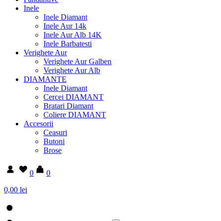
Inele
Inele Diamant
Inele Aur 14k
Inele Aur Alb 14K
Inele Barbatesti
Verighete Aur
Verighete Aur Galben
Verighete Aur Alb
DIAMANTE
Inele Diamant
Cercei DIAMANT
Bratari Diamant
Coliere DIAMANT
Accesorii
Ceasuri
Butoni
Brose
0
0
0,00 lei