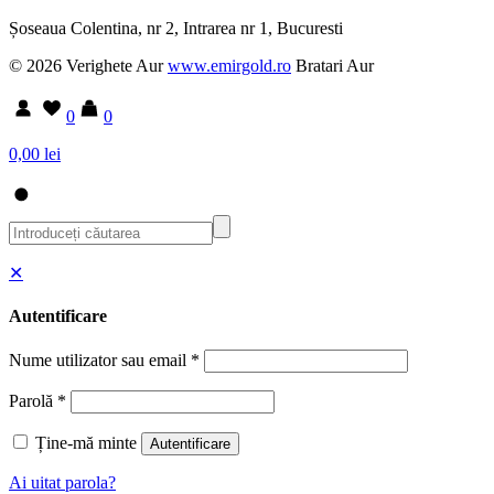
Șoseaua Colentina, nr 2, Intrarea nr 1, Bucuresti
© 2026 Verighete Aur
www.emirgold.ro
Bratari Aur
0
0
0,00 lei
✕
Autentificare
Nume utilizator sau email
*
Parolă
*
Ține-mă minte
Autentificare
Ai uitat parola?