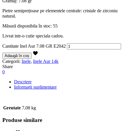
Gramaj: 7.08 gr
Pietre semiprețioase pe elementele centrale: cristale de zirconiu
natural.
Măsură disponibila în stoc: 55
Livrat intr-o cutie speciala cadou.
Cantitate Inel Aur 7.08 GR E2042
Adaugă în coș
Categorii:
Inele
,
Inele Aur 14k
Share
0
Descriere
Informații suplimentare
Greutate
7,08 kg
Produse similare