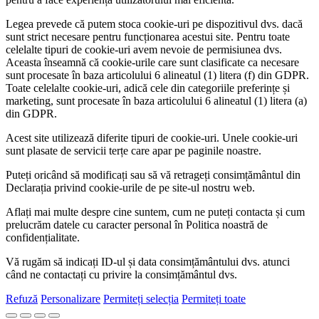
Legea prevede că putem stoca cookie-uri pe dispozitivul dvs. dacă
sunt strict necesare pentru funcționarea acestui site. Pentru toate
celelalte tipuri de cookie-uri avem nevoie de permisiunea dvs.
Aceasta înseamnă că cookie-urile care sunt clasificate ca necesare
sunt procesate în baza articolului 6 alineatul (1) litera (f) din GDPR.
Toate celelalte cookie-uri, adică cele din categoriile preferințe și
marketing, sunt procesate în baza articolului 6 alineatul (1) litera (a)
din GDPR.
Acest site utilizează diferite tipuri de cookie-uri. Unele cookie-uri
sunt plasate de servicii terțe care apar pe paginile noastre.
Puteți oricând să modificați sau să vă retrageți consimțământul din
Declarația privind cookie-urile de pe site-ul nostru web.
Aflați mai multe despre cine suntem, cum ne puteți contacta și cum
prelucrăm datele cu caracter personal în Politica noastră de
confidențialitate.
Vă rugăm să indicați ID-ul și data consimțământului dvs. atunci
când ne contactați cu privire la consimțământul dvs.
Refuză
Personalizare
Permiteți selecția
Permiteți toate