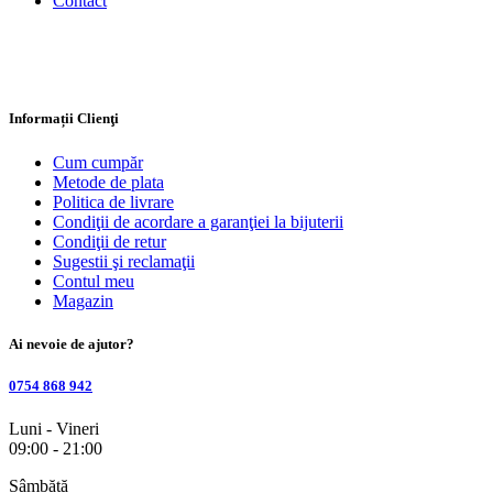
Contact
Informații Clienţi
Cum cumpăr
Metode de plata
Politica de livrare
Condiţii de acordare a garanţiei la bijuterii
Condiţii de retur
Sugestii şi reclamaţii
Contul meu
Magazin
Ai nevoie de ajutor?
0754 868 942
Luni - Vineri
09:00 - 21:00
Sâmbătă