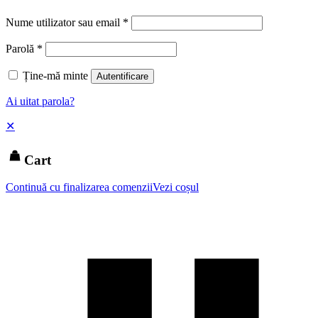
Nume utilizator sau email
*
Parolă
*
Ține-mă minte
Autentificare
Ai uitat parola?
✕
Cart
Continuă cu finalizarea comenzii
Vezi coșul