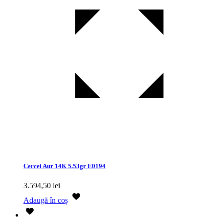
Cercei Aur 14K 5.53gr E0194
3.594,50
lei
Adaugă în coș