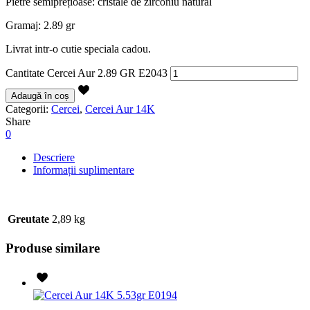
Pietre semiprețioase: cristale de zirconiu natural
Gramaj: 2.89 gr
Livrat intr-o cutie speciala cadou.
Cantitate Cercei Aur 2.89 GR E2043
Adaugă în coș
Categorii:
Cercei
,
Cercei Aur 14K
Share
0
Descriere
Informații suplimentare
Greutate
2,89 kg
Produse similare