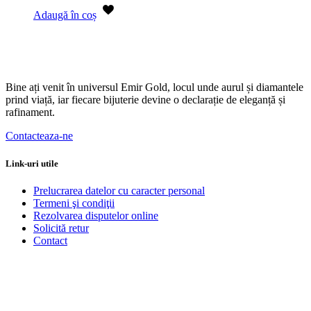
Adaugă în coș
Bine ați venit în universul Emir Gold, locul unde aurul și diamantele
prind viață, iar fiecare bijuterie devine o declarație de eleganță și
rafinament.
Contacteaza-ne
Link-uri utile
Prelucrarea datelor cu caracter personal
Termeni şi condiţii
Rezolvarea disputelor online
Solicită retur
Contact