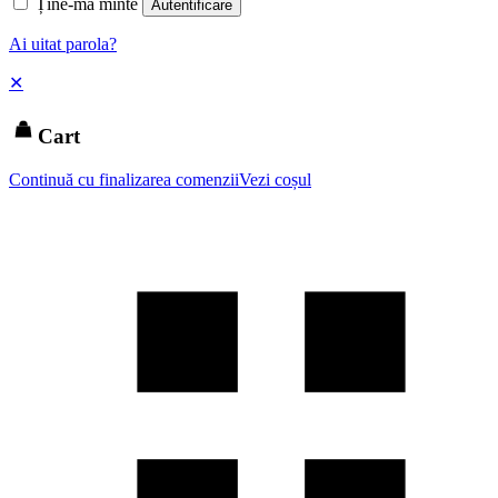
Ține-mă minte
Autentificare
Ai uitat parola?
✕
Cart
Continuă cu finalizarea comenzii
Vezi coșul