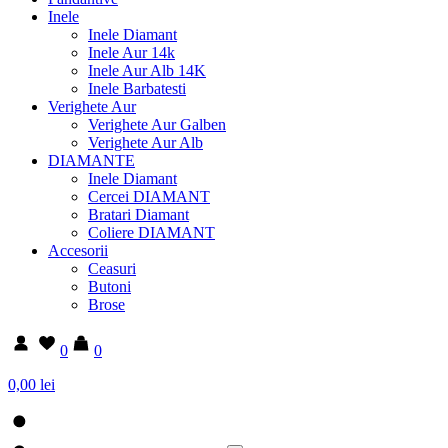
Inele
Inele Diamant
Inele Aur 14k
Inele Aur Alb 14K
Inele Barbatesti
Verighete Aur
Verighete Aur Galben
Verighete Aur Alb
DIAMANTE
Inele Diamant
Cercei DIAMANT
Bratari Diamant
Coliere DIAMANT
Accesorii
Ceasuri
Butoni
Brose
0
0
0,00 lei