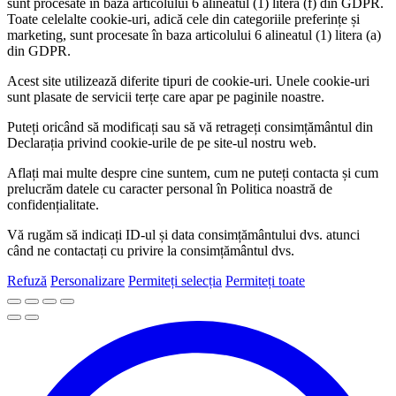
sunt procesate în baza articolului 6 alineatul (1) litera (f) din GDPR.
Toate celelalte cookie-uri, adică cele din categoriile preferințe și
marketing, sunt procesate în baza articolului 6 alineatul (1) litera (a)
din GDPR.
Acest site utilizează diferite tipuri de cookie-uri. Unele cookie-uri
sunt plasate de servicii terțe care apar pe paginile noastre.
Puteți oricând să modificați sau să vă retrageți consimțământul din
Declarația privind cookie-urile de pe site-ul nostru web.
Aflați mai multe despre cine suntem, cum ne puteți contacta și cum
prelucrăm datele cu caracter personal în Politica noastră de
confidențialitate.
Vă rugăm să indicați ID-ul și data consimțământului dvs. atunci
când ne contactați cu privire la consimțământul dvs.
Refuză
Personalizare
Permiteți selecția
Permiteți toate