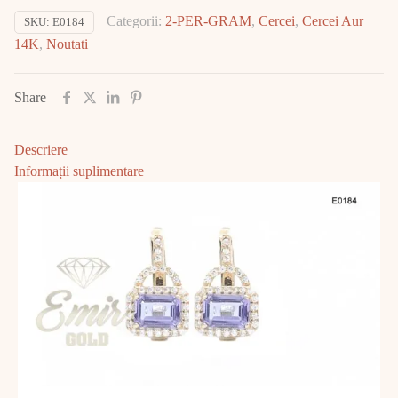
Aur
Categorii:
2-PER-GRAM
,
Cercei
,
Cercei Aur
SKU:
E0184
14K
14K
,
Noutati
4.20gr
E0184
Share
Descriere
Informații suplimentare