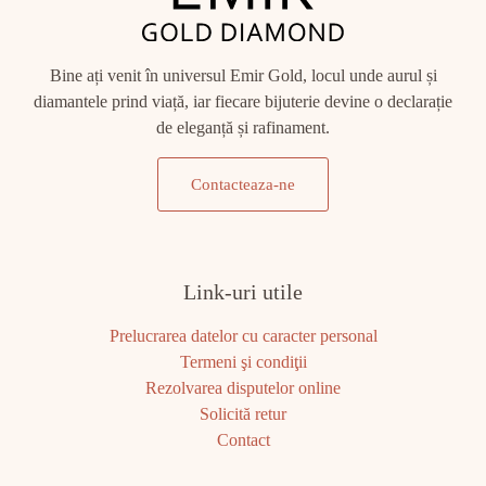
Bine ați venit în universul Emir Gold, locul unde aurul și
diamantele prind viață, iar fiecare bijuterie devine o declarație
de eleganță și rafinament.
Contacteaza-ne
Link-uri utile
Prelucrarea datelor cu caracter personal
Termeni şi condiţii
Rezolvarea disputelor online
Solicită retur
Contact