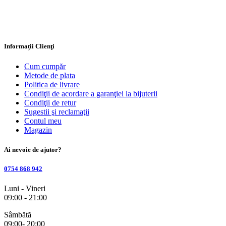
Informații Clienţi
Cum cumpăr
Metode de plata
Politica de livrare
Condiţii de acordare a garanţiei la bijuterii
Condiţii de retur
Sugestii şi reclamaţii
Contul meu
Magazin
Ai nevoie de ajutor?
0754 868 942
Luni - Vineri
09:00 - 21:00
Sâmbătă
09:00- 20:00