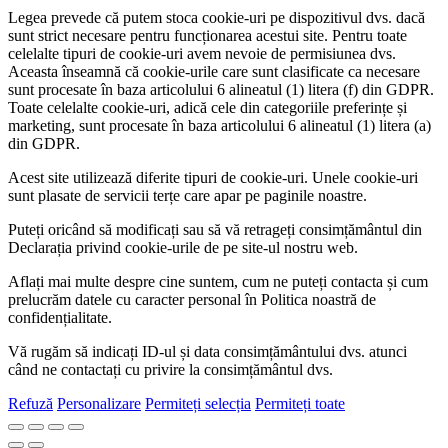
Legea prevede că putem stoca cookie-uri pe dispozitivul dvs. dacă
sunt strict necesare pentru funcționarea acestui site. Pentru toate
celelalte tipuri de cookie-uri avem nevoie de permisiunea dvs.
Aceasta înseamnă că cookie-urile care sunt clasificate ca necesare
sunt procesate în baza articolului 6 alineatul (1) litera (f) din GDPR.
Toate celelalte cookie-uri, adică cele din categoriile preferințe și
marketing, sunt procesate în baza articolului 6 alineatul (1) litera (a)
din GDPR.
Acest site utilizează diferite tipuri de cookie-uri. Unele cookie-uri
sunt plasate de servicii terțe care apar pe paginile noastre.
Puteți oricând să modificați sau să vă retrageți consimțământul din
Declarația privind cookie-urile de pe site-ul nostru web.
Aflați mai multe despre cine suntem, cum ne puteți contacta și cum
prelucrăm datele cu caracter personal în Politica noastră de
confidențialitate.
Vă rugăm să indicați ID-ul și data consimțământului dvs. atunci
când ne contactați cu privire la consimțământul dvs.
Refuză
Personalizare
Permiteți selecția
Permiteți toate