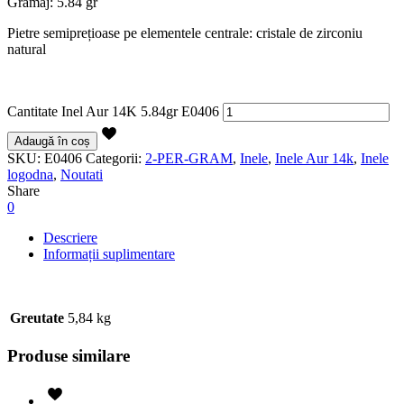
Gramaj: 5.84 gr
Pietre semiprețioase pe elementele centrale: cristale de zirconiu
natural
Cantitate Inel Aur 14K 5.84gr E0406
Adaugă în coș
SKU:
E0406
Categorii:
2-PER-GRAM
,
Inele
,
Inele Aur 14k
,
Inele
logodna
,
Noutati
Share
0
Descriere
Informații suplimentare
Greutate
5,84 kg
Produse similare