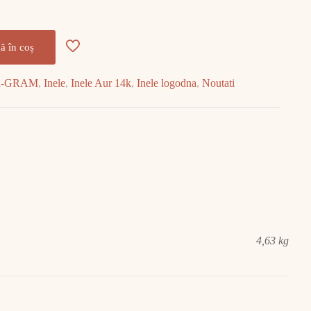
ă în coș
R-GRAM
,
Inele
,
Inele Aur 14k
,
Inele logodna
,
Noutati
4,63 kg