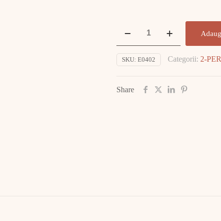
Cantitate
Adaug
Inel
Aur
Categorii:
2-PE
SKU:
E0402
14K
4.63gr
E0402
Share