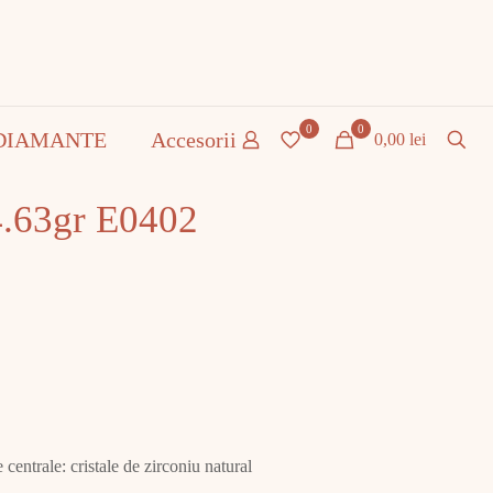
0
0
DIAMANTE
Accesorii
0,00 lei
4.63gr E0402
centrale: cristale de zirconiu natural