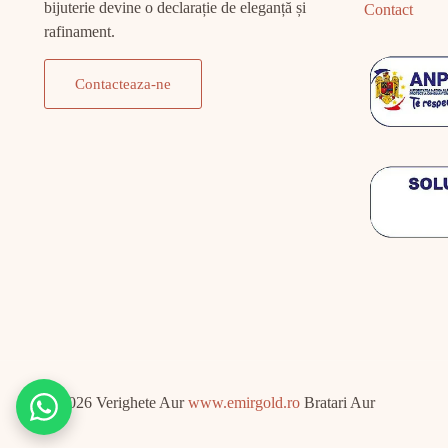
bijuterie devine o declarație de eleganță și
Contact
rafinament.
Contacteaza-ne
© 2026 Verighete Aur
www.emirgold.ro
Bratari Aur
Chat
on