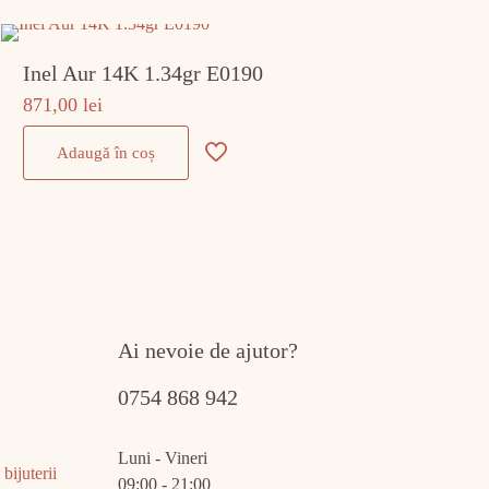
Inel Aur 14K 1.34gr E0190
871,00
lei
Adaugă în coș
Ai nevoie de ajutor?
0754 868 942
Luni - Vineri
bijuterii
09:00 - 21:00