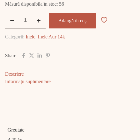
Măsură disponibila în stoc: 56
Cantitate
Adaugă în coș
Inel
Aur
Categorii:
Inele
,
Inele Aur 14k
14K
4.29
gr
Share
E1749
Descriere
Informații suplimentare
Greutate
4,29 kg