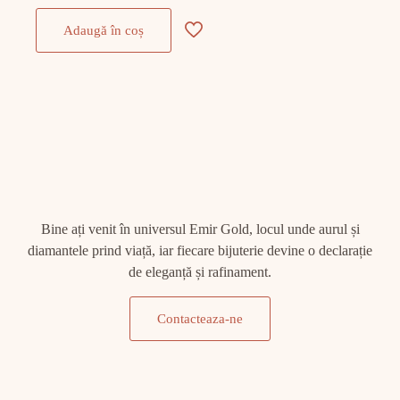
Adaugă în coș
Bine ați venit în universul Emir Gold, locul unde aurul și
diamantele prind viață, iar fiecare bijuterie devine o declarație
de eleganță și rafinament.
Contacteaza-ne