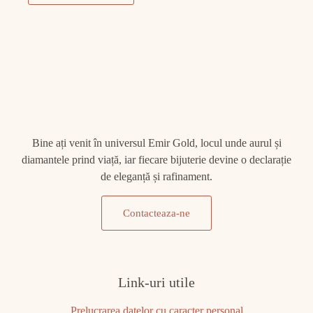
Bine ați venit în universul Emir Gold, locul unde aurul și
diamantele prind viață, iar fiecare bijuterie devine o declarație
de eleganță și rafinament.
Contacteaza-ne
Link-uri utile
Prelucrarea datelor cu caracter personal