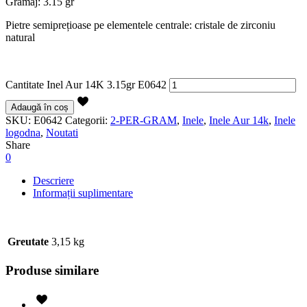
Gramaj: 3.15 gr
Pietre semiprețioase pe elementele centrale: cristale de zirconiu
natural
Cantitate Inel Aur 14K 3.15gr E0642
Adaugă în coș
SKU:
E0642
Categorii:
2-PER-GRAM
,
Inele
,
Inele Aur 14k
,
Inele
logodna
,
Noutati
Share
0
Descriere
Informații suplimentare
Greutate
3,15 kg
Produse similare