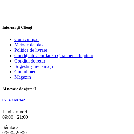
Informații Clienţi
Cum cumpăr
Metode de plata
Politica de livrare
Condiţii de acordare a garanţiei la bijuterii
Condiţii de retur
Sugestii şi reclamaţii
Contul meu
Magazin
Ai nevoie de ajutor?
0754 868 942
Luni - Vineri
09:00 - 21:00
Sâmbătă
09:00- 20:00