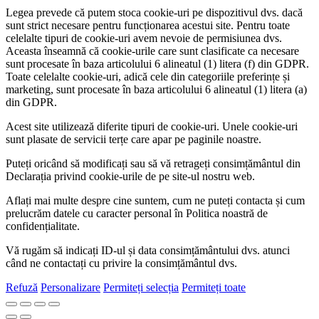
Legea prevede că putem stoca cookie-uri pe dispozitivul dvs. dacă
sunt strict necesare pentru funcționarea acestui site. Pentru toate
celelalte tipuri de cookie-uri avem nevoie de permisiunea dvs.
Aceasta înseamnă că cookie-urile care sunt clasificate ca necesare
sunt procesate în baza articolului 6 alineatul (1) litera (f) din GDPR.
Toate celelalte cookie-uri, adică cele din categoriile preferințe și
marketing, sunt procesate în baza articolului 6 alineatul (1) litera (a)
din GDPR.
Acest site utilizează diferite tipuri de cookie-uri. Unele cookie-uri
sunt plasate de servicii terțe care apar pe paginile noastre.
Puteți oricând să modificați sau să vă retrageți consimțământul din
Declarația privind cookie-urile de pe site-ul nostru web.
Aflați mai multe despre cine suntem, cum ne puteți contacta și cum
prelucrăm datele cu caracter personal în Politica noastră de
confidențialitate.
Vă rugăm să indicați ID-ul și data consimțământului dvs. atunci
când ne contactați cu privire la consimțământul dvs.
Refuză
Personalizare
Permiteți selecția
Permiteți toate