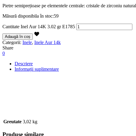
Pietre semiprețioase pe elementele centrale: cristale de zirconiu natural
Măsură disponibila în stoc:59
Cantitate Inel Aur 14K 3.02 gr E1785
Adaugă în coș
Categorii:
Inele
,
Inele Aur 14k
Share
0
Descriere
Informații suplimentare
Greutate
3,02 kg
Produse similare