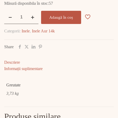
Măsură disponibila în stoc:57
Cantitate
Adaugă în coș
Inel
Aur
Categorii:
Inele
,
Inele Aur 14k
14K
3.73
gr
Share
E1786
Descriere
Informații suplimentare
Greutate
3,73 kg
Produse similare