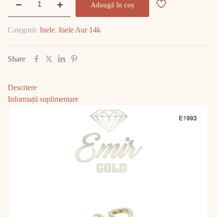
Adaugă în coș
İnel
Aur
Categorii:
Inele
,
Inele Aur 14k
14K
2.23
gr
Share
E1993
Descriere
Informații suplimentare