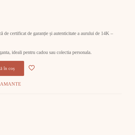
ză de certificat de garanție și autenticitate a aurului de 14K –
leganta, ideali pentru cadou sau colectia personala.
ă în coș
IAMANTE