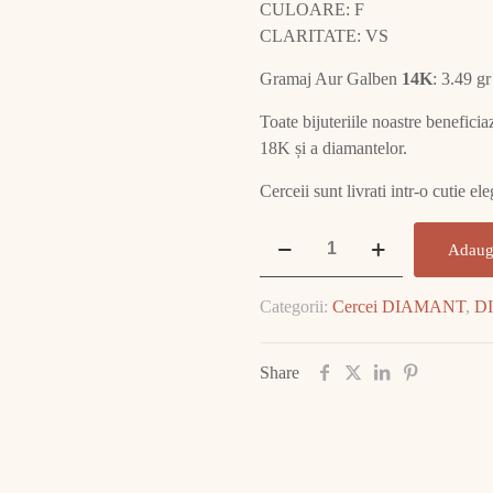
CULOARE: F
CLARITATE: VS
Gramaj Aur Galben
14K
: 3.49 gr
Toate bijuteriile noastre beneficia
18K și a diamantelor.
Cerceii sunt livrati intr-o cutie e
Cantitate
Adaug
Cercei
Aur
Categorii:
Cercei DIAMANT
,
D
Galben
cu
DIAMANT
Share
E2491