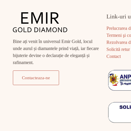
Link-uri u
Prelucrarea d
Termeni şi co
Bine ați venit în universul Emir Gold, locul
Rezolvarea di
unde aurul și diamantele prind viață, iar fiecare
Solicită retur
bijuterie devine o declarație de eleganță și
Contact
rafinament.
Contacteaza-ne