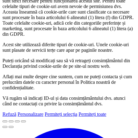
sunt strict necesare pentru funcționarea acestui site. Pentru toate
celelalte tipuri de cookie-uri avem nevoie de permisiunea dvs.
Aceasta înseamnă că cookie-urile care sunt clasificate ca necesare
sunt procesate în baza articolului 6 alineatul (1) litera (f) din GDPR.
Toate celelalte cookie-uri, adică cele din categoriile preferințe și
marketing, sunt procesate în baza articolului 6 alineatul (1) litera (a)
din GDPR.
Acest site utilizează diferite tipuri de cookie-uri. Unele cookie-uri
sunt plasate de servicii terțe care apar pe paginile noastre.
Puteți oricând să modificați sau să vă retrageți consimțământul din
Declarația privind cookie-urile de pe site-ul nostru web.
Aflați mai multe despre cine suntem, cum ne puteți contacta și cum
prelucrăm datele cu caracter personal în Politica noastră de
confidențialitate.
Vă rugăm să indicați ID-ul și data consimțământului dvs. atunci
când ne contactați cu privire la consimțământul dvs.
Refuză
Personalizare
Permiteți selecția
Permiteți toate