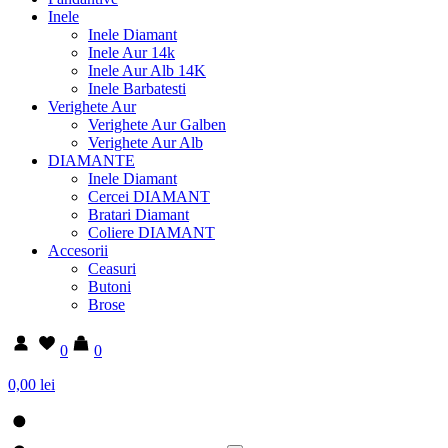
Inele
Inele Diamant
Inele Aur 14k
Inele Aur Alb 14K
Inele Barbatesti
Verighete Aur
Verighete Aur Galben
Verighete Aur Alb
DIAMANTE
Inele Diamant
Cercei DIAMANT
Bratari Diamant
Coliere DIAMANT
Accesorii
Ceasuri
Butoni
Brose
0
0
0,00 lei