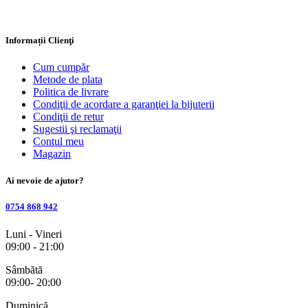
Informații Clienţi
Cum cumpăr
Metode de plata
Politica de livrare
Condiţii de acordare a garanţiei la bijuterii
Condiţii de retur
Sugestii şi reclamaţii
Contul meu
Magazin
Ai nevoie de ajutor?
0754 868 942
Luni - Vineri
09:00 - 21:00
Sâmbătă
09:00- 20:00
Duminică