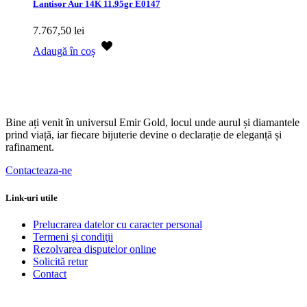
Lantisor Aur 14K 11.95gr E0147
7.767,50
lei
Adaugă în coș
Bine ați venit în universul Emir Gold, locul unde aurul și diamantele
prind viață, iar fiecare bijuterie devine o declarație de eleganță și
rafinament.
Contacteaza-ne
Link-uri utile
Prelucrarea datelor cu caracter personal
Termeni şi condiţii
Rezolvarea disputelor online
Solicită retur
Contact