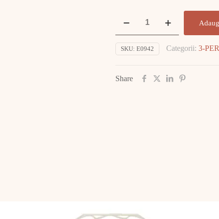
Cantitate
Adaug
Cercei
Aur
Categorii:
3-PE
SKU:
E0942
Alb
cu
DIAMANT
Share
E0942