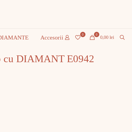
0
0
DIAMANTE
Accesorii
0,00 lei
lb cu DIAMANT E0942