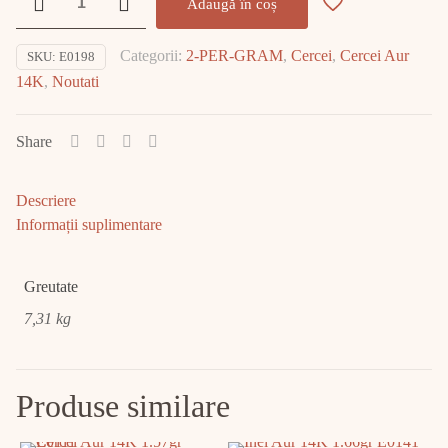
Adaugă în coș
Cercei
Aur
Categorii:
2-PER-GRAM
,
Cercei
,
Cercei Aur
SKU:
E0198
14K
14K
,
Noutati
7.31gr
E0198
Share
Descriere
Informații suplimentare
Greutate
7,31 kg
Produse similare